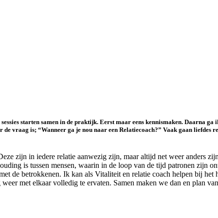
 sessies starten samen in de praktijk. Eerst maar eens kennismaken. Daarna ga ik
e vraag is; “Wanneer ga je nou naar een Relatiecoach?” Vaak gaan liefdes relat
eze zijn in iedere relatie aanwezig zijn, maar altijd net weer anders zi
houding is tussen mensen, waarin in de loop van de tijd patronen zijn on
t de betrokkenen. Ik kan als Vitaliteit en relatie coach helpen bij het
 weer met elkaar volledig te ervaten. Samen maken we dan en plan va