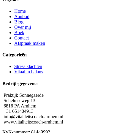
Home
Aanbod
Blog
Over mij
Boek
Contact
Afspraak maken
Categorieën
Stress klachten
Vitaal in balans
Bedrijfsgegevens:
Praktijk Sonnegaerde
Schelmseweg 13
6816 PA Arnhem
+31 651404913
info@vitaliteitscoach-arnhem.nl
www.vitaliteitscoach-arnhem.nl
KvK-nummer: 81449992