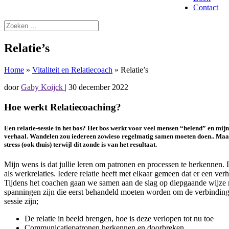
Contact
Relatie’s
Home
»
Vitaliteit en Relatiecoach
»
Relatie’s
door
Gaby Koijck
|
30 december 2022
Hoe werkt Relatiecoaching?
Een relatie-sessie in het bos? Het bos werkt voor veel mensen “helend” en mijn
verhaal. Wandelen zou iedereen zowieso regelmatig samen moeten doen.. Maar d
stress (ook thuis) terwijl dit zonde is van het resultaat.
Mijn wens is dat jullie leren om patronen en processen te herkennen. D
als werkrelaties. Iedere relatie heeft met elkaar gemeen dat er een ver
Tijdens het coachen gaan we samen aan de slag op diepgaande wijze me
spanningen zijn die eerst behandeld moeten worden om de verbinding
sessie zijn;
De relatie in beeld brengen, hoe is deze verlopen tot nu toe
Communicatiepatronen herkennen en doorbreken